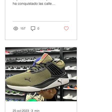
ha conquistado las calles
de todo el mundo. Una de
las características más
emblemáticas de...
157
0
25 oct 2023
∙
3
min