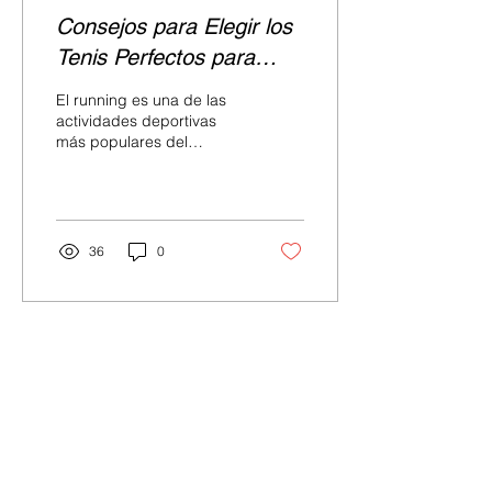
Consejos para Elegir los
Tenis Perfectos para
Running con Tunel Sport
El running es una de las
actividades deportivas
más populares del
mundo, y no es difícil
entender por qué. No
requiere una membresía
de...
36
0